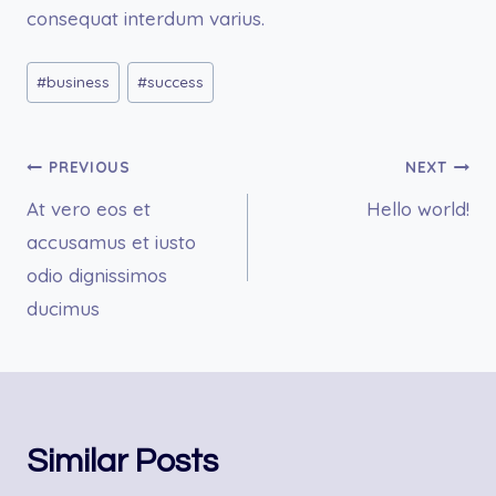
consequat interdum varius.
Post
#
business
#
success
Tags:
Post
PREVIOUS
NEXT
At vero eos et
Hello world!
navigation
accusamus et iusto
odio dignissimos
ducimus
Similar Posts