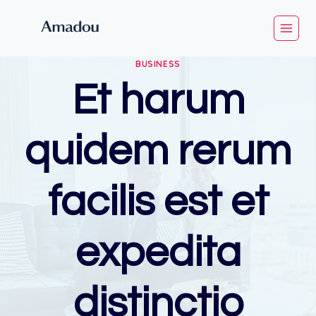
Skip
to
content
BUSINESS
Et harum
quidem rerum
facilis est et
expedita
distinctio